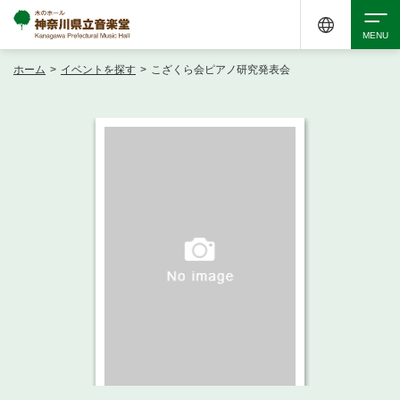
ホーム
>
イベントを探す
>
こざくら会ピアノ研究発表会
検索
アクセシビリティ
チケット購入
交通案内
イベントを探す
・ イベント一覧
ご来場案内
・ イベントカレンダー
・ 館内サービス・アクセシビリティ
施設を借りる