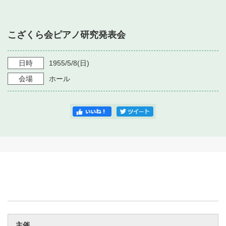
・ フロアマップ
・ 施設を借りる
音楽堂について
・ 交通案内
こざくら会ピアノ研究発表会
・ 空き状況
・ よくある質問
・ 音楽堂のご案内
神奈川県立音楽堂
・ 抽選対象日
日時
1955/5/8
(日)
SNS
・ フロアマップ
会場
ホール
・ 利用料金
・ 芸術参与
・ 建築見学ツアー
主催