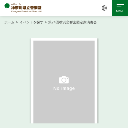
ホーム
>
イベントを探す
>
第74回横浜交響楽団定期演奏会
検索
アクセシビリティ
チケット購入
交通案内
イベントを探す
・ イベント一覧
ご来場案内
・ イベントカレンダー
・ 館内サービス・アクセシビリティ
施設を借りる