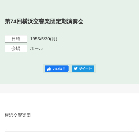
・ フロアマップ
・ 施設を借りる
音楽堂について
・ 交通案内
第74回横浜交響楽団定期演奏会
・ 空き状況
・ よくある質問
・ 音楽堂のご案内
神奈川県立音楽堂
・ 抽選対象日
日時
1955/5/30
(月)
SNS
・ フロアマップ
会場
ホール
・ 利用料金
・ 芸術参与
・ 建築見学ツアー
横浜交響楽団