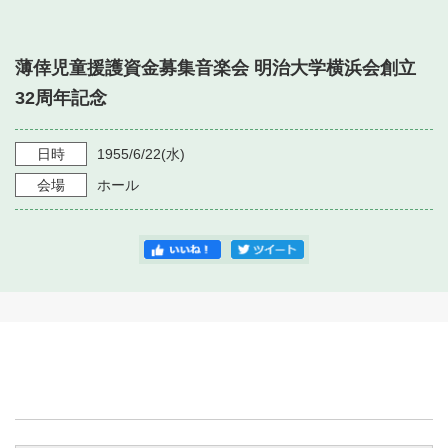
・ フロアマップ
・ 施設を借りる
音楽堂について
・ 交通案内
薄倖児童援護資金募集音楽会 明治大学横浜会創立
・ 空き状況
・ よくある質問
32周年記念
・ 音楽堂のご案内
神奈川県立音楽堂
・ 抽選対象日
SNS
・ フロアマップ
日時
1955/6/22
(水)
・ 利用料金
会場
ホール
・ 芸術参与
・ 建築見学ツアー