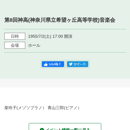
・ フロアマップ
・ 施設を借りる
音楽堂について
・ 交通案内
第8回神高(神奈川県立希望ヶ丘高等学校)音楽会
・ 空き状況
・ よくある質問
・ 音楽堂のご案内
神奈川県立音楽堂
・ 抽選対象日
日時
1955/7/2
(土)
17:00
開演
SNS
・ フロアマップ
会場
ホール
・ 利用料金
・ 芸術参与
・ 建築見学ツアー
柴玲子(メゾソプラノ） 青山三郎(ピアノ）