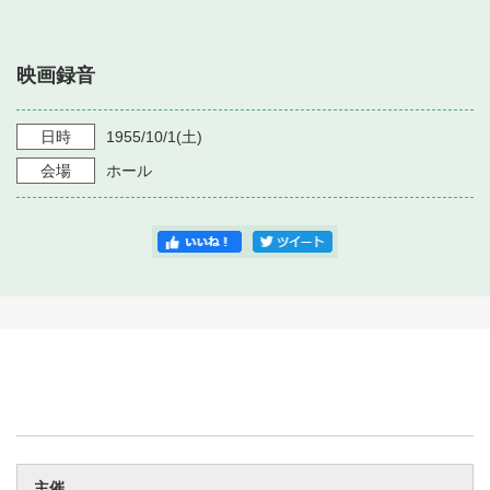
・ フロアマップ
・ 施設を借りる
音楽堂について
・ 交通案内
映画録音
・ 空き状況
・ よくある質問
・ 音楽堂のご案内
神奈川県立音楽堂
・ 抽選対象日
日時
1955/10/1
(土)
SNS
・ フロアマップ
会場
ホール
・ 利用料金
・ 芸術参与
・ 建築見学ツアー
主催