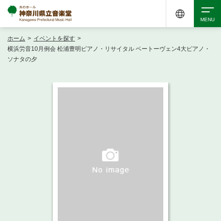
ホーム
>
イベントを探す
>
検索
横浜労音10月例会 松浦豊明ピアノ・リサイタル ベートーヴェン4大ピアノ・
ソナタの夕
アクセシビリティ
チケット購入
交通案内
イベントを探す
・ イベント一覧
ご来場案内
・ イベントカレンダー
・ 館内サービス・アクセシビリティ
施設を借りる