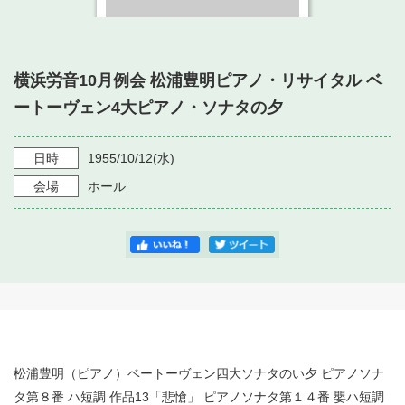
・ フロアマップ
・ 施設を借りる
音楽堂について
・ 交通案内
・ 空き状況
横浜労音10月例会 松浦豊明ピアノ・リサイタル ベ
・ よくある質問
・ 音楽堂のご案内
神奈川県立音楽堂
ートーヴェン4大ピアノ・ソナタの夕
・ 抽選対象日
SNS
・ フロアマップ
・ 利用料金
日時
1955/10/12
(水)
・ 芸術参与
会場
ホール
・ 建築見学ツアー
松浦豊明（ピアノ）ベートーヴェン四大ソナタのい夕 ピアノソナ
タ第８番 ハ短調 作品13「悲愴」 ピアノソナタ第１４番 嬰ハ短調