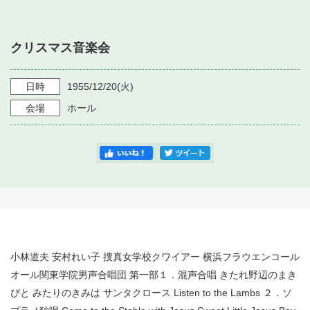
・ フロアマップ
・ 施設を借りる
音楽堂について
・ 交通案内
クリスマス音楽会
・ 空き状況
・ よくある質問
・ 音楽堂のご案内
神奈川県立音楽堂
・ 抽選対象日
日時
1955/12/20
(火)
SNS
・ フロアマップ
会場
ホール
・ 利用料金
・ 芸術参与
・ 建築見学ツアー
小林道夫 安村れい子 捜真女学校クワイアー 横浜フラウエンコール
オール関東学院男声合唱団 第一部１．混声合唱 きたれ野辺のまき
びと みたりのきみは サンタクロース Listen to the Lambs ２．ソ