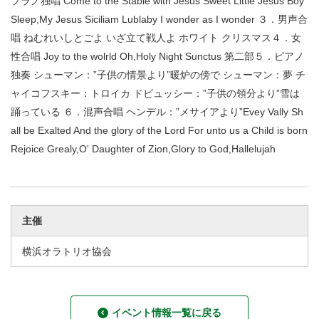
プラノ独唱 Come to the Stable with Jesus Sweet Little Jesus Boy
Sleep,My Jesus Siciliam Lublaby I wonder as I wonder ３．男声合
唱 ねむれいしとごよ いざ立て戦人よ ホワイト クリスマス４．女
性合唱 Joy to the wolrld Oh,Holy Night Sunctus 第二部５．ピアノ
独奏 シューマン：”子供の情景より”暖炉の傍で シューマン：夢 チ
ャイコフスキー：トロイカ ドビュッシー：”子供の領分より”雪は
踊っている ６．混声合唱 ヘンデル：”メサイアより”Evey Vally Sh
all be Exalted And the glory of the Lord For unto us a Child is born
Rejoice Grealy,O' Daughter of Zion,Glory to God,Hallelujah
主催
横浜オラトリオ協会
イベント情報一覧に戻る