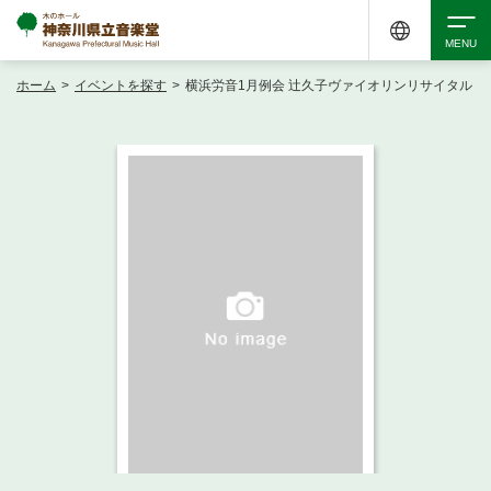
ホーム
>
イベントを探す
>
横浜労音1月例会 辻久子ヴァイオリンリサイタル
検索
アクセシビリティ
チケット購入
交通案内
イベントを探す
・ イベント一覧
ご来場案内
・ イベントカレンダー
・ 館内サービス・アクセシビリティ
施設を借りる