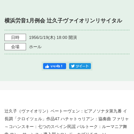
・ フロアマップ
・ 施設を借りる
音楽堂について
・ 交通案内
横浜労音1月例会 辻久子ヴァイオリンリサイタル
・ 空き状況
・ よくある質問
・ 音楽堂のご案内
神奈川県立音楽堂
・ 抽選対象日
日時
1956/1/19
(木)
18:00
開演
SNS
・ フロアマップ
会場
ホール
・ 利用料金
・ 芸術参与
・ 建築見学ツアー
辻久子（ヴァイオリン）ベートーヴェン：ピアノソナタ第九番 イ
長調「クロイツェル」作品47 ハチャトゥリアン：協奏曲 ファリャ
～コハンスキー：七つのスペイン民謡 バルトーク：ルーマニア舞