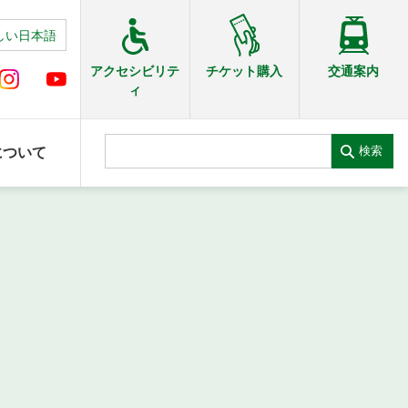
しい日本語
交通案内
アクセシビリテ
チケット購入
ィ
検索
について