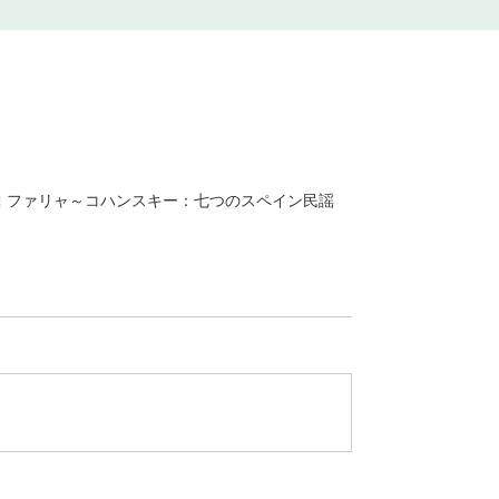
曲 ファリャ～コハンスキー：七つのスペイン民謡