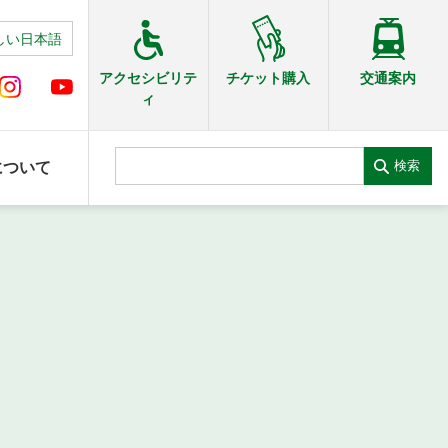
しい日本語
交通案内
アクセシビリテ
チケット購入
ィ
検索
について