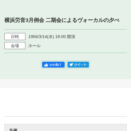
・ フロアマップ
・ 施設を借りる
音楽堂について
・ 交通案内
横浜労音3月例会 二期会によるヴォーカルの夕べ
・ 空き状況
・ よくある質問
・ 音楽堂のご案内
神奈川県立音楽堂
・ 抽選対象日
日時
1956/3/14
(水)
18:00
開演
SNS
・ フロアマップ
会場
ホール
・ 利用料金
・ 芸術参与
・ 建築見学ツアー
主催