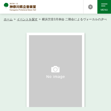
ホーム
>
イベントを探す
>
横浜労音3月例会 二期会によるヴォーカルの夕べ
検索
アクセシビリティ
チケット購入
交通案内
イベントを探す
・ イベント一覧
ご来場案内
・ イベントカレンダー
・ 館内サービス・アクセシビリティ
施設を借りる