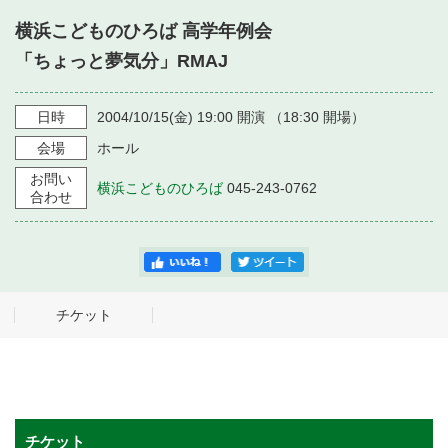
・ フロアマップ
横浜こどものひろば 高学年例会
・ 施設を借りる
音楽堂について
・ 交通案内
「ちょっと夢気分」RMAJ
・ 空き状況
・ よくある質問
・ 音楽堂のご案内
神奈川県立音楽堂
日時
2004/10/15
(金)
19:00
開演 （
18:30
開場）
・ 抽選対象日
SNS
会場
ホール
・ フロアマップ
・ 利用料金
お問い
横浜こどものひろば
045-243-0762
・ 芸術参与
合わせ
・ 建築見学ツアー
チケット
チケット