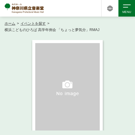
ホーム
>
イベントを探す
>
検索
横浜こどものひろば 高学年例会 「ちょっと夢気分」RMAJ
アクセシビリティ
チケット購入
交通案内
イベントを探す
・ イベント一覧
ご来場案内
・ イベントカレンダー
・ 館内サービス・アクセシビリティ
施設を借りる