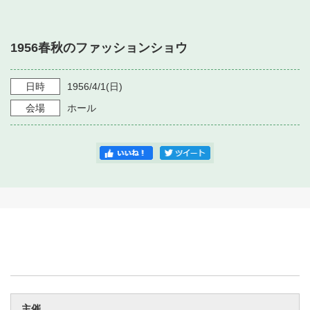
・ フロアマップ
・ 施設を借りる
音楽堂について
・ 交通案内
1956春秋のファッションショウ
・ 空き状況
・ よくある質問
・ 音楽堂のご案内
神奈川県立音楽堂
・ 抽選対象日
日時
1956/4/1
(日)
SNS
・ フロアマップ
会場
ホール
・ 利用料金
・ 芸術参与
・ 建築見学ツアー
主催