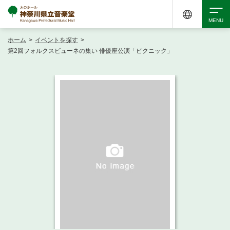
ホーム
>
イベントを探す
>
検索
第2回フォルクスビューネの集い 俳優座公演「ピクニック」
アクセシビリティ
チケット購入
交通案内
イベントを探す
・ イベント一覧
ご来場案内
・ イベントカレンダー
・ 館内サービス・アクセシビリティ
施設を借りる