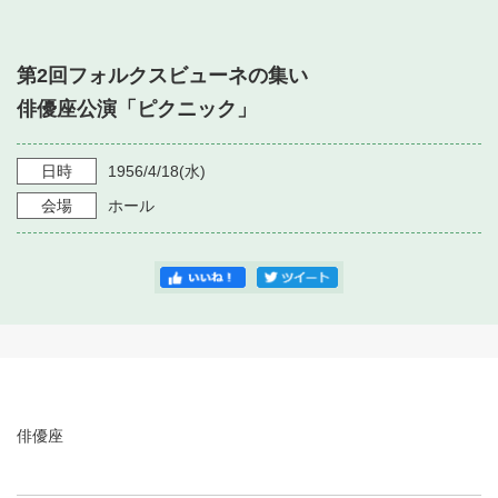
・ フロアマップ
・ 施設を借りる
音楽堂について
・ 交通案内
第2回フォルクスビューネの集い
・ 空き状況
・ よくある質問
俳優座公演「ピクニック」
・ 音楽堂のご案内
神奈川県立音楽堂
・ 抽選対象日
SNS
・ フロアマップ
日時
1956/4/18
(水)
・ 利用料金
会場
ホール
・ 芸術参与
・ 建築見学ツアー
俳優座