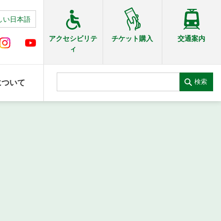
しい日本語
交通案内
アクセシビリテ
チケット購入
ィ
検索
について