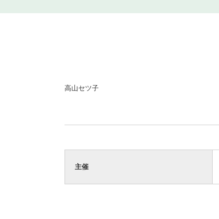
高山セツ子
主催