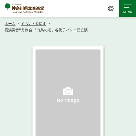
ホーム
>
イベントを探す
>
検索
横浜労音5月例会 「白鳥の湖」谷桃子バレエ団公演
アクセシビリティ
チケット購入
交通案内
イベントを探す
・ イベント一覧
ご来場案内
・ イベントカレンダー
・ 館内サービス・アクセシビリティ
施設を借りる