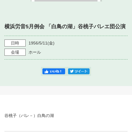
・ フロアマップ
・ 施設を借りる
音楽堂について
・ 交通案内
・ 空き状況
横浜労音5月例会 「白鳥の湖」谷桃子バレエ団公演
・ よくある質問
・ 音楽堂のご案内
神奈川県立音楽堂
・ 抽選対象日
SNS
日時
1956/5/11
(金)
・ フロアマップ
・ 利用料金
会場
ホール
・ 芸術参与
・ 建築見学ツアー
谷桃子（バレ－）白鳥の湖