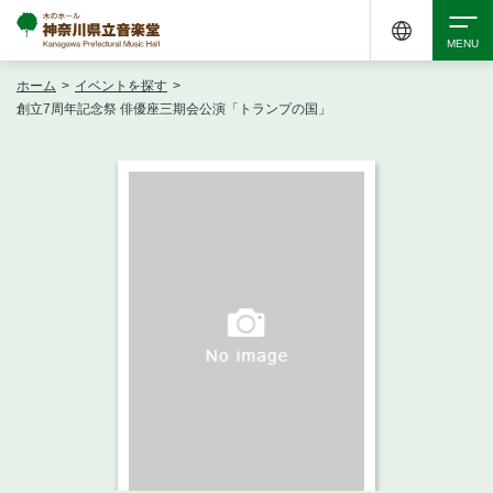
ホーム
>
イベントを探す
>
検索
創立7周年記念祭 俳優座三期会公演「トランプの国」
アクセシビリティ
チケット購入
交通案内
イベントを探す
・ イベント一覧
ご来場案内
・ イベントカレンダー
・ 館内サービス・アクセシビリティ
施設を借りる