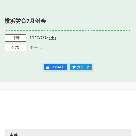
・ フロアマップ
・ 施設を借りる
音楽堂について
・ 交通案内
横浜労音7月例会
・ 空き状況
・ よくある質問
・ 音楽堂のご案内
神奈川県立音楽堂
・ 抽選対象日
日時
1956/7/14
(土)
SNS
・ フロアマップ
会場
ホール
・ 利用料金
・ 芸術参与
・ 建築見学ツアー
主催