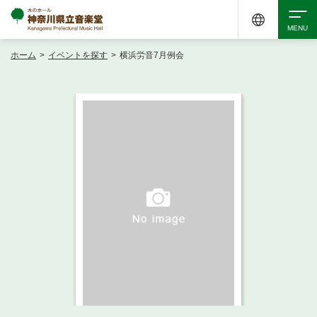
ホーム
>
イベントを探す
>
横浜労音7月例会
検索
アクセシビリティ
チケット購入
交通案内
イベントを探す
・ イベント一覧
ご来場案内
・ イベントカレンダー
・ 館内サービス・アクセシビリティ
施設を借りる