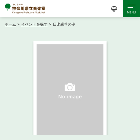
ホーム
>
イベントを探す
>
日比親善の夕
検索
アクセシビリティ
チケット購入
交通案内
イベントを探す
・ イベント一覧
ご来場案内
・ イベントカレンダー
・ 館内サービス・アクセシビリティ
施設を借りる