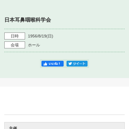
・ フロアマップ
・ 施設を借りる
音楽堂について
・ 交通案内
日本耳鼻咽喉科学会
・ 空き状況
・ よくある質問
・ 音楽堂のご案内
神奈川県立音楽堂
・ 抽選対象日
日時
1956/8/19
(日)
SNS
・ フロアマップ
会場
ホール
・ 利用料金
・ 芸術参与
・ 建築見学ツアー
主催