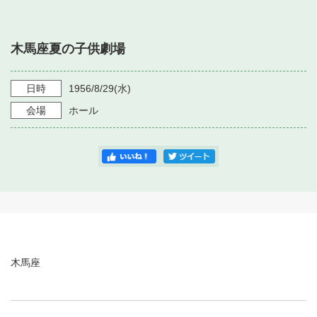
・ フロアマップ
・ 施設を借りる
音楽堂について
・ 交通案内
木馬座夏の子供劇場
・ 空き状況
・ よくある質問
・ 音楽堂のご案内
神奈川県立音楽堂
・ 抽選対象日
日時
1956/8/29
(水)
SNS
・ フロアマップ
会場
ホール
・ 利用料金
・ 芸術参与
・ 建築見学ツアー
木馬座