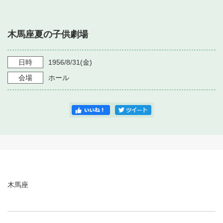
・ フロアマップ
・ 施設を借りる
音楽堂について
・ 交通案内
木馬座夏の子供劇場
・ 空き状況
・ よくある質問
・ 音楽堂のご案内
神奈川県立音楽堂
・ 抽選対象日
日時
1956/8/31
(金)
SNS
・ フロアマップ
会場
ホール
・ 利用料金
・ 芸術参与
・ 建築見学ツアー
木馬座