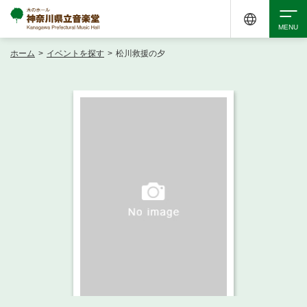
ホーム
>
イベントを探す
>
松川救援の夕
検索
アクセシビリティ
チケット購入
交通案内
イベントを探す
・ イベント一覧
ご来場案内
・ イベントカレンダー
・ 館内サービス・アクセシビリティ
施設を借りる