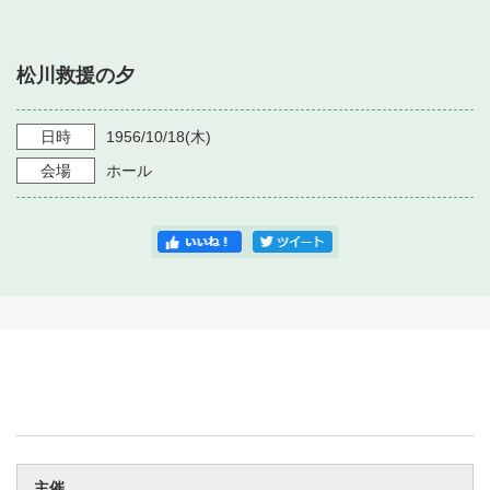
・ フロアマップ
・ 施設を借りる
音楽堂について
・ 交通案内
松川救援の夕
・ 空き状況
・ よくある質問
・ 音楽堂のご案内
神奈川県立音楽堂
・ 抽選対象日
日時
1956/10/18
(木)
SNS
・ フロアマップ
会場
ホール
・ 利用料金
・ 芸術参与
・ 建築見学ツアー
主催