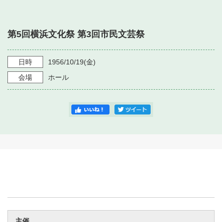
・ フロアマップ
・ 施設を借りる
音楽堂について
・ 交通案内
第5回横浜文化祭 第3回市民文芸祭
・ 空き状況
・ よくある質問
・ 音楽堂のご案内
神奈川県立音楽堂
・ 抽選対象日
日時
1956/10/19
(金)
SNS
・ フロアマップ
会場
ホール
・ 利用料金
・ 芸術参与
・ 建築見学ツアー
主催