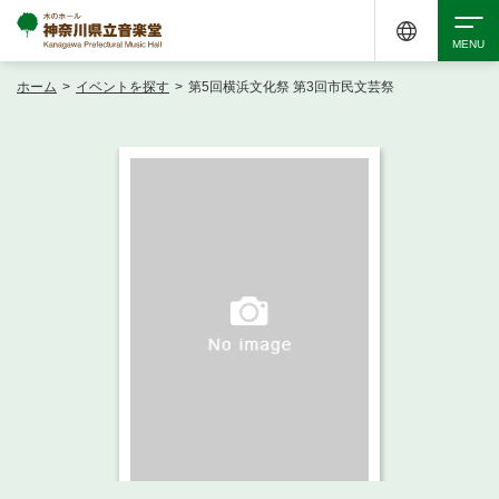
ホーム
>
イベントを探す
>
第5回横浜文化祭 第3回市民文芸祭
検索
アクセシビリティ
チケット購入
交通案内
イベントを探す
・ イベント一覧
ご来場案内
・ イベントカレンダー
・ 館内サービス・アクセシビリティ
施設を借りる