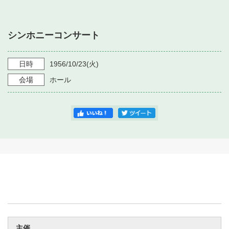
・ フロアマップ
・ 施設を借りる
音楽堂について
・ 交通案内
シンホニーコンサート
・ 空き状況
・ よくある質問
・ 音楽堂のご案内
神奈川県立音楽堂
・ 抽選対象日
日時
1956/10/23
(火)
SNS
・ フロアマップ
会場
ホール
・ 利用料金
・ 芸術参与
・ 建築見学ツアー
主催