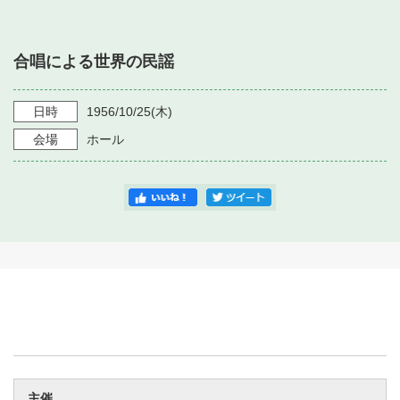
・ フロアマップ
・ 施設を借りる
音楽堂について
・ 交通案内
合唱による世界の民謡
・ 空き状況
・ よくある質問
・ 音楽堂のご案内
神奈川県立音楽堂
・ 抽選対象日
日時
1956/10/25
(木)
SNS
・ フロアマップ
会場
ホール
・ 利用料金
・ 芸術参与
・ 建築見学ツアー
主催