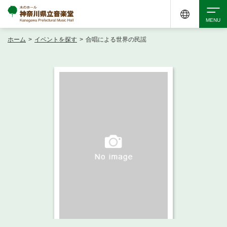
ホーム
>
イベントを探す
>
合唱による世界の民謡
検索
アクセシビリティ
チケット購入
交通案内
イベントを探す
・ イベント一覧
ご来場案内
・ イベントカレンダー
・ 館内サービス・アクセシビリティ
施設を借りる