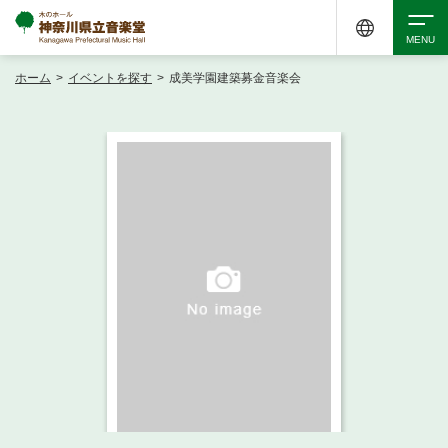
ホーム
>
イベントを探す
>
成美学園建築募金音楽会
検索
アクセシビリティ
チケット購入
交通案内
イベントを探す
・ イベント一覧
ご来場案内
・ イベントカレンダー
・ 館内サービス・アクセシビリティ
施設を借りる