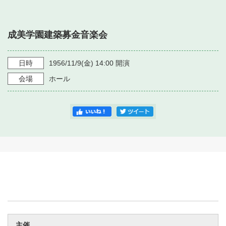
・ フロアマップ
・ 施設を借りる
音楽堂について
・ 交通案内
成美学園建築募金音楽会
・ 空き状況
・ よくある質問
・ 音楽堂のご案内
神奈川県立音楽堂
・ 抽選対象日
日時
1956/11/9
(金)
14:00
開演
SNS
・ フロアマップ
会場
ホール
・ 利用料金
・ 芸術参与
・ 建築見学ツアー
主催