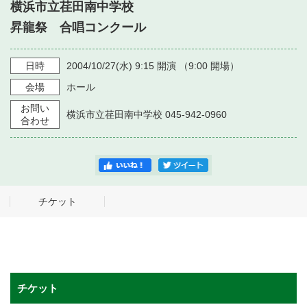
・ フロアマップ
横浜市立荏田南中学校
・ 施設を借りる
音楽堂について
昇龍祭 合唱コンクール
・ 交通案内
・ 空き状況
・ よくある質問
日時
2004/10/27
(水)
9:15
開演 （
9:00
開場）
・ 音楽堂のご案内
神奈川県立音楽堂
・ 抽選対象日
会場
ホール
SNS
・ フロアマップ
お問い
・ 利用料金
横浜市立荏田南中学校 045-942-0960
合わせ
・ 芸術参与
・ 建築見学ツアー
チケット
チケット