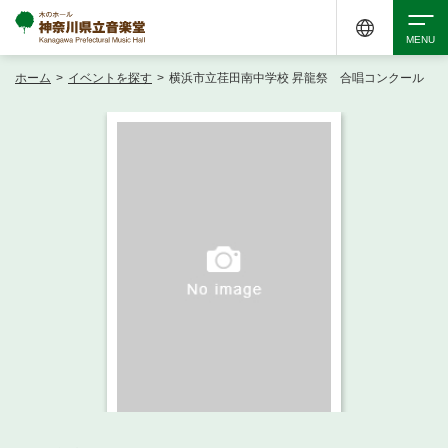
ホーム
>
イベントを探す
>
横浜市立荏田南中学校 昇龍祭 合唱コンクール
検索
アクセシビリティ
チケット購入
交通案内
イベントを探す
・ イベント一覧
ご来場案内
・ イベントカレンダー
・ 館内サービス・アクセシビリティ
施設を借りる