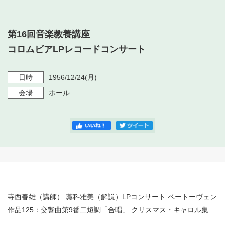
・ フロアマップ
・ 施設を借りる
音楽堂について
・ 交通案内
第16回音楽教養講座
・ 空き状況
・ よくある質問
コロムビアLPレコードコンサート
・ 音楽堂のご案内
神奈川県立音楽堂
・ 抽選対象日
SNS
・ フロアマップ
日時
1956/12/24
(月)
・ 利用料金
会場
ホール
・ 芸術参与
・ 建築見学ツアー
寺西春雄（講師） 藁科雅美（解説）LPコンサート ベートーヴェン
作品125：交響曲第9番二短調「合唱」 クリスマス・キャロル集