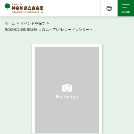
ホーム
>
イベントを探す
>
検索
第16回音楽教養講座 コロムビアLPレコードコンサート
アクセシビリティ
チケット購入
交通案内
イベントを探す
・ イベント一覧
ご来場案内
・ イベントカレンダー
・ 館内サービス・アクセシビリティ
施設を借りる