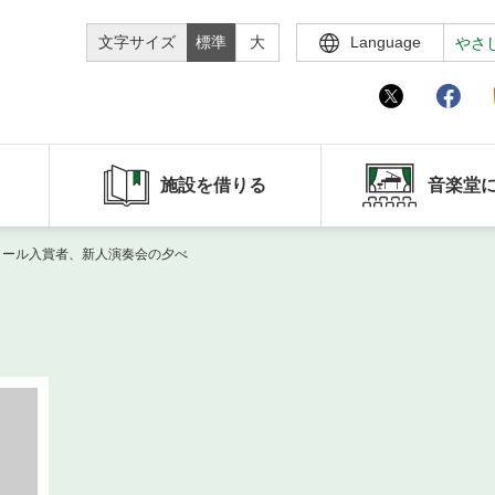
文字サイズ
標準
大
Language
やさ
施設を借りる
音楽堂
ンクール入賞者、新人演奏会の夕べ