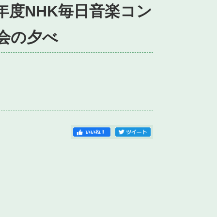
1年度NHK毎日音楽コン
会の夕べ