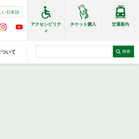
しい日本語
交通案内
アクセシビリテ
チケット購入
ィ
検索
について