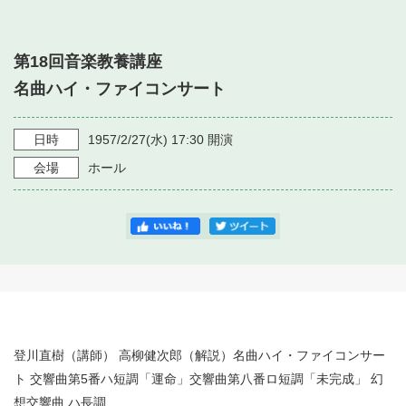
・ フロアマップ
・ 施設を借りる
音楽堂について
・ 交通案内
第18回音楽教養講座
・ 空き状況
・ よくある質問
名曲ハイ・ファイコンサート
・ 音楽堂のご案内
神奈川県立音楽堂
・ 抽選対象日
SNS
・ フロアマップ
日時
1957/2/27
(水)
17:30
開演
・ 利用料金
会場
ホール
・ 芸術参与
・ 建築見学ツアー
登川直樹（講師） 高柳健次郎（解説）名曲ハイ・ファイコンサー
ト 交響曲第5番ハ短調「運命」交響曲第八番ロ短調「未完成」 幻
想交響曲 ハ長調