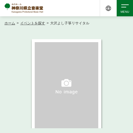
ホーム
>
イベントを探す
>
大沢よし子箏リサイタル
検索
アクセシビリティ
チケット購入
交通案内
イベントを探す
・ イベント一覧
ご来場案内
・ イベントカレンダー
・ 館内サービス・アクセシビリティ
施設を借りる