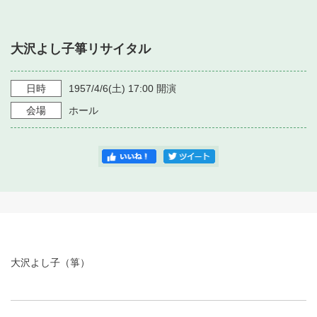
・ フロアマップ
・ 施設を借りる
音楽堂について
・ 交通案内
大沢よし子箏リサイタル
・ 空き状況
・ よくある質問
・ 音楽堂のご案内
神奈川県立音楽堂
・ 抽選対象日
日時
1957/4/6
(土)
17:00
開演
SNS
・ フロアマップ
会場
ホール
・ 利用料金
・ 芸術参与
・ 建築見学ツアー
大沢よし子（箏）