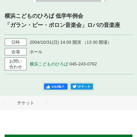
・ フロアマップ
・ 施設を借りる
音楽堂について
・ 交通案内
横浜こどものひろば 低学年例会
・ 空き状況
「ガラン・ピー・ポロン音楽会」ロバの音楽座
・ よくある質問
・ 音楽堂のご案内
神奈川県立音楽堂
・ 抽選対象日
SNS
日時
2004/10/31
(日)
14:00
開演 （
13:30
開場）
・ フロアマップ
・ 利用料金
会場
ホール
・ 芸術参与
お問い
横浜こどものひろば
045-243-0762
合わせ
・ 建築見学ツアー
チケット