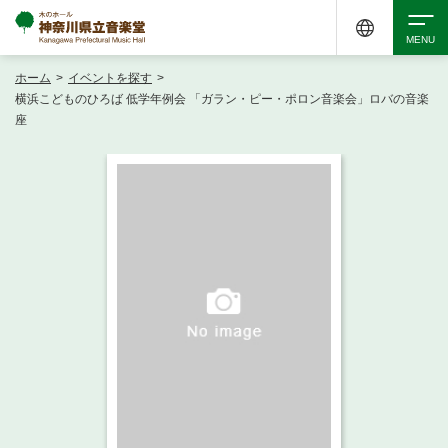
ホーム
>
イベントを探す
>
検索
横浜こどものひろば 低学年例会 「ガラン・ピー・ポロン音楽会」ロバの音楽
座
アクセシビリティ
チケット購入
交通案内
イベントを探す
・ イベント一覧
ご来場案内
・ イベントカレンダー
・ 館内サービス・アクセシビリティ
施設を借りる