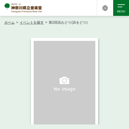
ホーム
>
イベントを探す
>
第2回浜おどり(浜をどり)
検索
アクセシビリティ
チケット購入
交通案内
イベントを探す
・ イベント一覧
ご来場案内
・ イベントカレンダー
・ 館内サービス・アクセシビリティ
施設を借りる