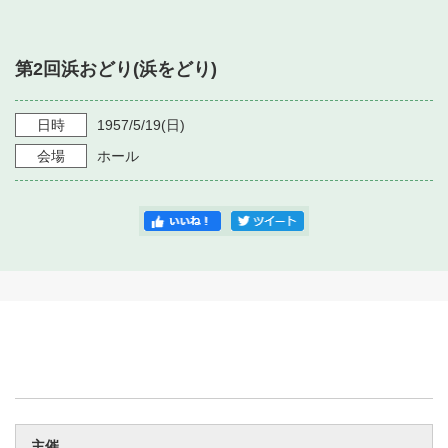
・ フロアマップ
・ 施設を借りる
音楽堂について
・ 交通案内
第2回浜おどり(浜をどり)
・ 空き状況
・ よくある質問
・ 音楽堂のご案内
神奈川県立音楽堂
・ 抽選対象日
日時
1957/5/19
(日)
SNS
・ フロアマップ
会場
ホール
・ 利用料金
・ 芸術参与
・ 建築見学ツアー
主催