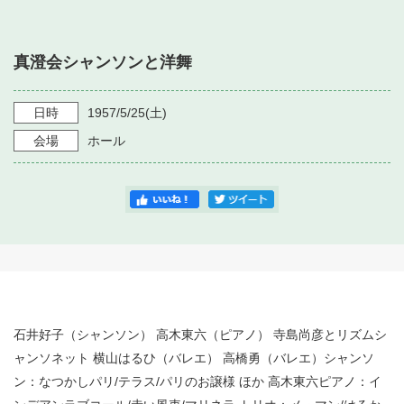
・ フロアマップ
・ 施設を借りる
音楽堂について
・ 交通案内
真澄会シャンソンと洋舞
・ 空き状況
・ よくある質問
・ 音楽堂のご案内
神奈川県立音楽堂
・ 抽選対象日
日時
1957/5/25
(土)
SNS
・ フロアマップ
会場
ホール
・ 利用料金
・ 芸術参与
・ 建築見学ツアー
石井好子（シャンソン） 高木東六（ピアノ） 寺島尚彦とリズムシ
ャンソネット 横山はるひ（バレエ） 高橋勇（バレエ）シャンソ
ン：なつかしパリ/テラス/パリのお譲様 ほか 高木東六ピアノ：イ