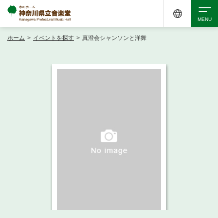
ホーム
>
イベントを探す
>
真澄会シャンソンと洋舞
検索
アクセシビリティ
チケット購入
交通案内
イベントを探す
・ イベント一覧
ご来場案内
・ イベントカレンダー
・ 館内サービス・アクセシビリティ
施設を借りる