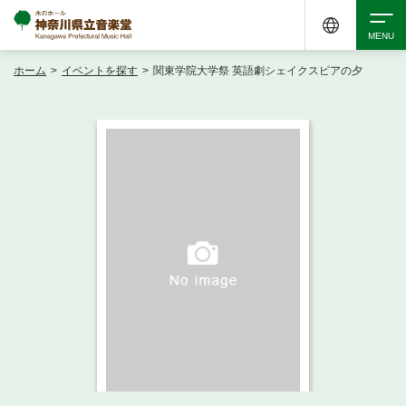
ホーム
>
イベントを探す
>
関東学院大学祭 英語劇シェイクスピアの夕
検索
アクセシビリティ
チケット購入
交通案内
イベントを探す
・ イベント一覧
ご来場案内
・ イベントカレンダー
・ 館内サービス・アクセシビリティ
施設を借りる