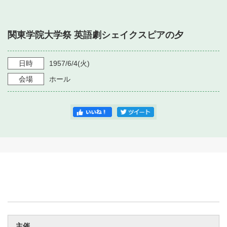
・ フロアマップ
・ 施設を借りる
音楽堂について
・ 交通案内
関東学院大学祭 英語劇シェイクスピアの夕
・ 空き状況
・ よくある質問
・ 音楽堂のご案内
神奈川県立音楽堂
・ 抽選対象日
日時
1957/6/4
(火)
SNS
・ フロアマップ
会場
ホール
・ 利用料金
・ 芸術参与
・ 建築見学ツアー
主催