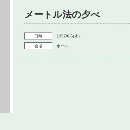
メートル法の夕べ
日時
1957/6/6
(木)
会場
ホール