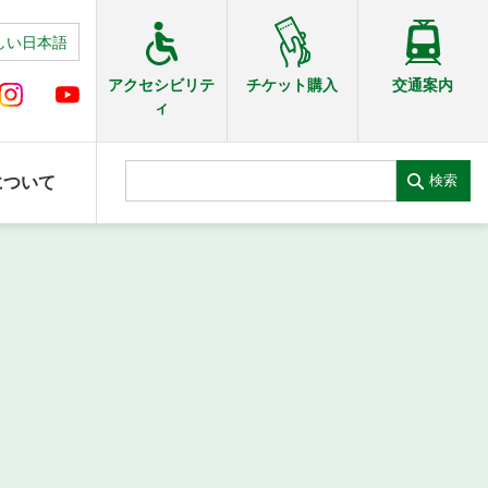
しい日本語
交通案内
アクセシビリテ
チケット購入
ィ
検索
について