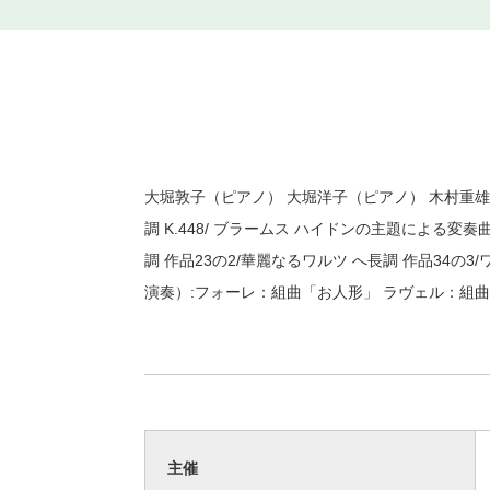
大堀敦子（ピアノ） 大堀洋子（ピアノ） 木村重雄
調 K.448/ ブラームス ハイドンの主題による変奏
調 作品23の2/華麗なるワルツ へ長調 作品34の3
演奏）:フォーレ：組曲「お人形」 ラヴェル：組曲
主催