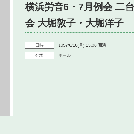
横浜労音6・7月例会 二
会 大堀敦子・大堀洋子
日時
1957/6/10
(月)
13:00
開演
会場
ホール