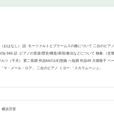
（おはなし） 話: モーツァルトとブラームスの曲について 二台のピアノ
曲Op.566 話 :ピアノの音楽/歴史/構造/表現/奏法などについて 独奏:
/ワルツ（子犬） 変二長調 作品64の1/幻想曲 ヘ短調 作品49 大堀敦子 
「マ・メール・ロア」 二台のピアノ ミヨー:「スカラムーシュ」
横浜労音