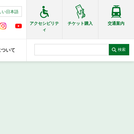
しい日本語
交通案内
アクセシビリテ
チケット購入
ィ
検索
について