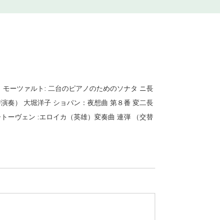
 モーツァルト: 二台のピアノのためのソナタ ニ長
（交替演奏） 大堀洋子 ショパン：夜想曲 第８番 変二長
ベートーヴェン :エロイカ（英雄）変奏曲 連弾 （交替