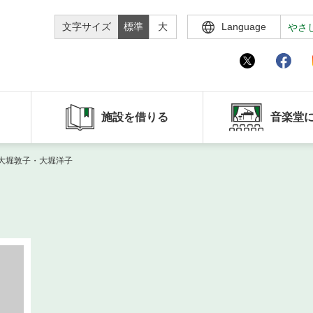
文字サイズ
標準
大
Language
やさ
施設を借りる
音楽堂
 大堀敦子・大堀洋子