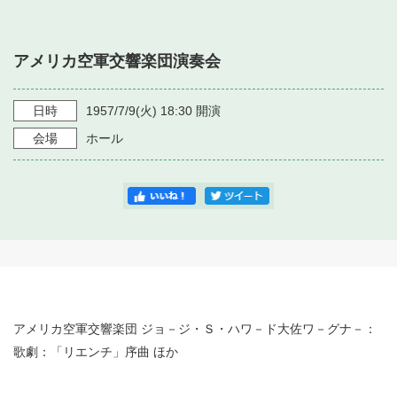
・ フロアマップ
・ 施設を借りる
音楽堂について
・ 交通案内
アメリカ空軍交響楽団演奏会
・ 空き状況
・ よくある質問
・ 音楽堂のご案内
神奈川県立音楽堂
・ 抽選対象日
日時
1957/7/9
(火)
18:30
開演
SNS
・ フロアマップ
会場
ホール
・ 利用料金
・ 芸術参与
・ 建築見学ツアー
アメリカ空軍交響楽団 ジョ－ジ・Ｓ・ハワ－ド大佐ワ－グナ－：
歌劇：「リエンチ」序曲 ほか