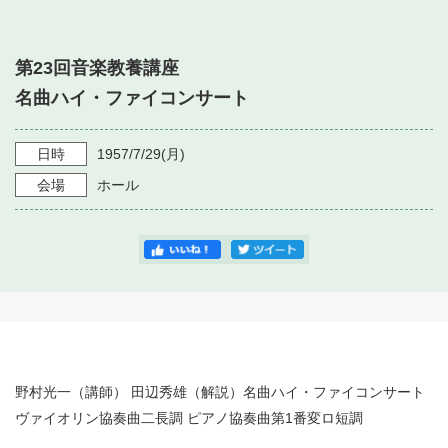
・ フロアマップ
・ 施設を借りる
音楽堂について
・ 交通案内
第23回音楽教養講座
・ 空き状況
・ よくある質問
名曲ハイ・ファイコンサート
・ 音楽堂のご案内
神奈川県立音楽堂
・ 抽選対象日
SNS
・ フロアマップ
日時
1957/7/29
(月)
・ 利用料金
会場
ホール
・ 芸術参与
・ 建築見学ツアー
野村光一（講師） 田辺秀雄（解説）名曲ハイ・ファイコンサート
ヴァイオリン協奏曲二長調 ピアノ協奏曲第1番変ロ短調