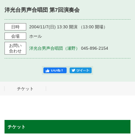
・ フロアマップ
洋光台男声合唱団 第7回演奏会
・ 施設を借りる
音楽堂について
・ 交通案内
・ 空き状況
日時
2004/11/7
(日)
13:30
開演 （
13:00
開場）
・ よくある質問
・ 音楽堂のご案内
神奈川県立音楽堂
会場
ホール
・ 抽選対象日
SNS
お問い
・ フロアマップ
洋光台男声合唱団（瀬野）
045-896-2154
・ 利用料金
合わせ
・ 芸術参与
・ 建築見学ツアー
チケット
チケット