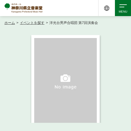
ホーム
>
イベントを探す
>
洋光台男声合唱団 第7回演奏会
検索
アクセシビリティ
チケット購入
交通案内
イベントを探す
・ イベント一覧
ご来場案内
・ イベントカレンダー
・ 館内サービス・アクセシビリティ
施設を借りる