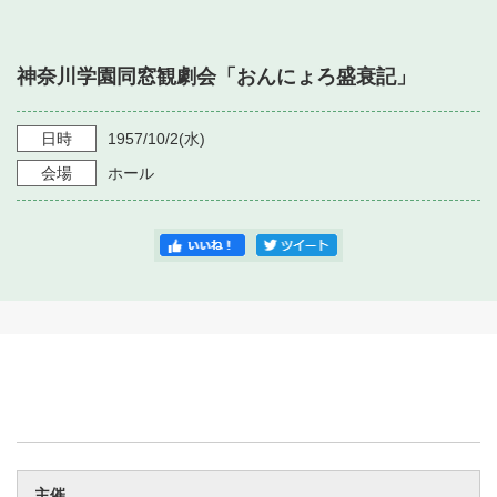
・ フロアマップ
・ 施設を借りる
音楽堂について
・ 交通案内
神奈川学園同窓観劇会「おんにょろ盛衰記」
・ 空き状況
・ よくある質問
・ 音楽堂のご案内
神奈川県立音楽堂
・ 抽選対象日
日時
1957/10/2
(水)
SNS
・ フロアマップ
会場
ホール
・ 利用料金
・ 芸術参与
・ 建築見学ツアー
主催