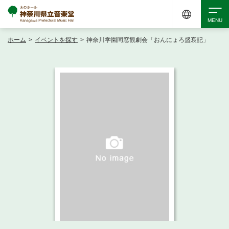
ホーム
>
イベントを探す
>
神奈川学園同窓観劇会「おんにょろ盛衰記」
検索
アクセシビリティ
チケット購入
交通案内
イベントを探す
・ イベント一覧
ご来場案内
・ イベントカレンダー
・ 館内サービス・アクセシビリティ
施設を借りる