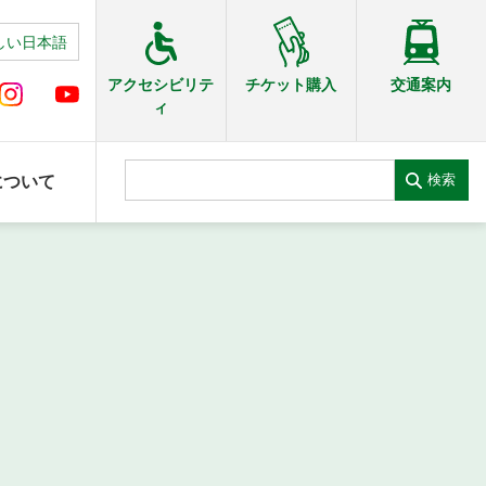
しい日本語
交通案内
アクセシビリテ
チケット購入
ィ
検索
について