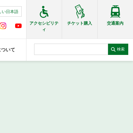
しい日本語
交通案内
アクセシビリテ
チケット購入
ィ
検索
について