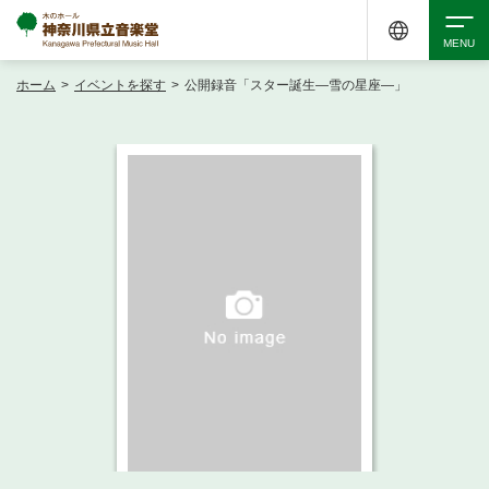
ホーム
>
イベントを探す
>
公開録音「スター誕生―雪の星座―」
検索
アクセシビリティ
チケット購入
交通案内
イベントを探す
・ イベント一覧
ご来場案内
・ イベントカレンダー
・ 館内サービス・アクセシビリティ
施設を借りる