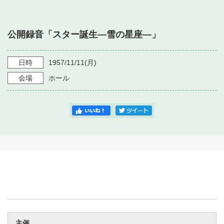
・ フロアマップ
・ 施設を借りる
音楽堂について
・ 交通案内
公開録音「スター誕生―雪の星座―」
・ 空き状況
・ よくある質問
・ 音楽堂のご案内
神奈川県立音楽堂
・ 抽選対象日
日時
1957/11/11
(月)
SNS
・ フロアマップ
会場
ホール
・ 利用料金
・ 芸術参与
・ 建築見学ツアー
主催