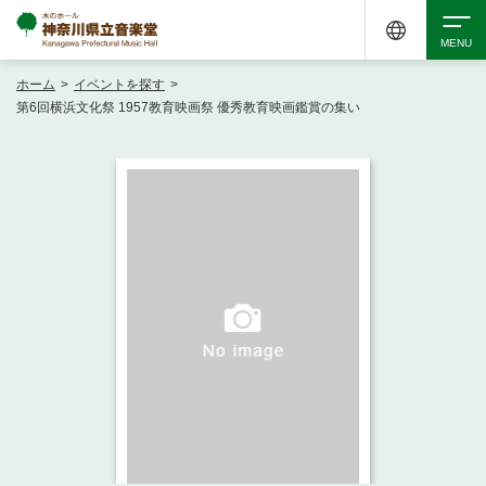
ホーム
>
イベントを探す
>
検索
第6回横浜文化祭 1957教育映画祭 優秀教育映画鑑賞の集い
アクセシビリティ
チケット購入
交通案内
イベントを探す
・ イベント一覧
ご来場案内
・ イベントカレンダー
・ 館内サービス・アクセシビリティ
施設を借りる