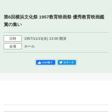
・ フロアマップ
・ 施設を借りる
音楽堂について
・ 交通案内
第6回横浜文化祭 1957教育映画祭 優秀教育映画鑑
・ 空き状況
・ よくある質問
賞の集い
・ 音楽堂のご案内
神奈川県立音楽堂
・ 抽選対象日
SNS
・ フロアマップ
日時
1957/11/13
(水)
13:00
開演
・ 利用料金
会場
ホール
・ 芸術参与
・ 建築見学ツアー