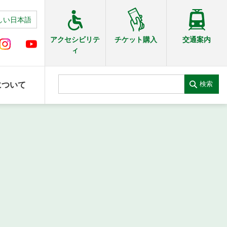
しい日本語
交通案内
アクセシビリテ
チケット購入
ィ
検索
について