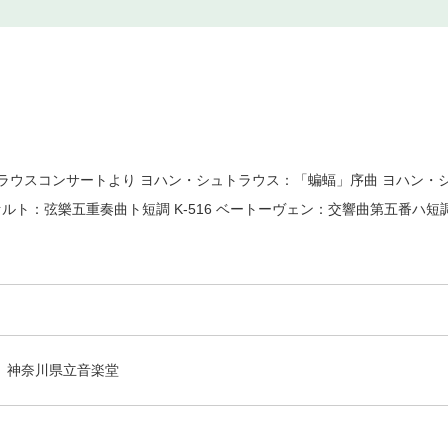
ラウスコンサートより ヨハン・シュトラウス：「蝙蝠」序曲 ヨハン・
ルト：弦樂五重奏曲ト短調 K-516 ベートーヴェン：交響曲第五番ハ短調
神奈川県立音楽堂