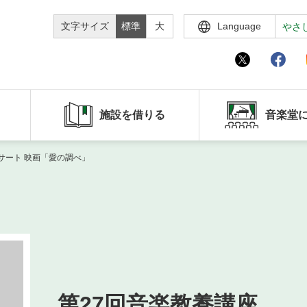
文字サイズ
標準
大
Language
やさ
施設を借りる
音楽堂
サート 映画「愛の調べ」
第27回音楽教養講座