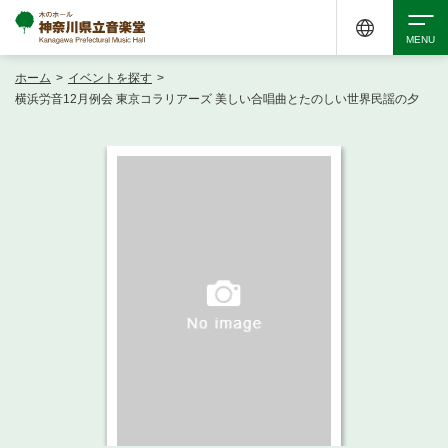
ホーム
>
イベントを探す
>
検索
横浜労音12月例会 東京コラリアーズ 美しい合唱曲とたのしい世界民謡の夕
アクセシビリティ
チケット購入
交通案内
イベントを探す
・ イベント一覧
ご来場案内
・ イベントカレンダー
・ 館内サービス・アクセシビリティ
施設を借りる