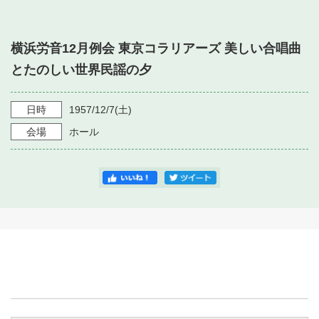
・ フロアマップ
・ 施設を借りる
音楽堂について
・ 交通案内
横浜労音12月例会 東京コラリアーズ 美しい合唱曲
・ 空き状況
・ よくある質問
とたのしい世界民謡の夕
・ 音楽堂のご案内
神奈川県立音楽堂
・ 抽選対象日
SNS
・ フロアマップ
日時
1957/12/7
(土)
・ 利用料金
会場
ホール
・ 芸術参与
・ 建築見学ツアー