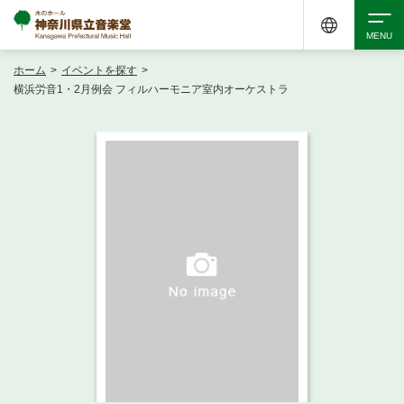
ホーム
>
イベントを探す
>
検索
横浜労音1・2月例会 フィルハーモニア室内オーケストラ
アクセシビリティ
チケット購入
交通案内
イベントを探す
・ イベント一覧
ご来場案内
・ イベントカレンダー
・ 館内サービス・アクセシビリティ
施設を借りる