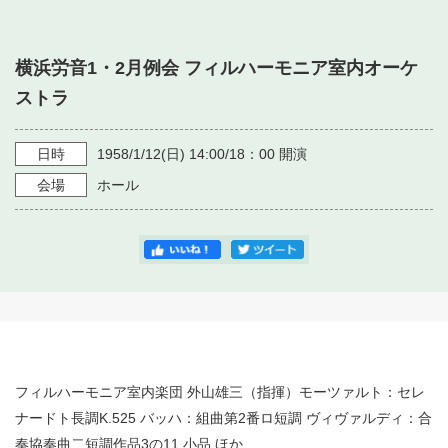
・ フロアマップ
・ 施設を借りる
音楽堂について
・ 交通案内
横浜労音1・2月例会 フィルハーモニア室内オーケ
・ 空き状況
・ よくある質問
ストラ
・ 音楽堂のご案内
神奈川県立音楽堂
・ 抽選対象日
SNS
・ フロアマップ
日時
1958/1/12
(日)
14:00/18：00
開演
・ 利用料金
会場
ホール
・ 芸術参与
・ 建築見学ツアー
フィルハーモニア室内楽団 外山雄三（指揮）モーツァルト：セレ
ナードト長調K.525 バッハ：組曲第2番ロ短調 ヴィヴァルディ：合
奏協奏曲二短調作品3の11 小品 ほか