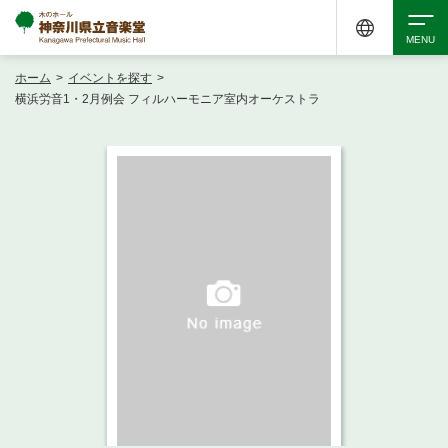
ホーム
>
イベントを探す
>
検索
横浜労音1・2月例会 フィルハーモニア室内オーケストラ
アクセシビリティ
チケット購入
交通案内
イベントを探す
・ イベント一覧
ご来場案内
・ イベントカレンダー
・ 館内サービス・アクセシビリティ
施設を借りる