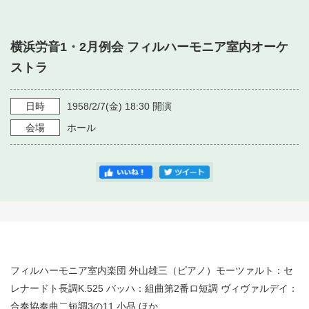
・ フロアマップ
・ 施設を借りる
音楽堂について
・ 交通案内
横浜労音1・2月例会 フィルハーモニア室内オーケ
・ 空き状況
・ よくある質問
ストラ
・ 音楽堂のご案内
神奈川県立音楽堂
・ 抽選対象日
SNS
・ フロアマップ
日時
1958/2/7
(金)
18:30
開演
・ 利用料金
会場
ホール
・ 芸術参与
・ 建築見学ツアー
フィルハーモニア室内楽団 外山雄三（ピアノ）モーツァルト：セ
レナードト長調K.525 バッハ：組曲第2番ロ短調 ヴィヴァルデイ：
合奏協奏曲二短調3の11 小品 ほか